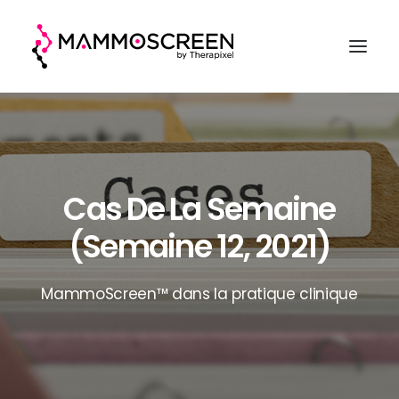
ACCUEIL
FONCTIONNEMENT
Cas De La Semaine
CLINIQUE
(semaine 12, 2021)
EVALUATION
A PROPOS
MammoScreen™ dans la pratique clinique
DEMANDER UNE DÉMO