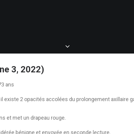
ne 3, 2022)
73 ans
il existe 2 opacités accolées du prolongement axillaire
s et met un drapeau rouge.
érée bénigne et envoyée en seconde lecture.