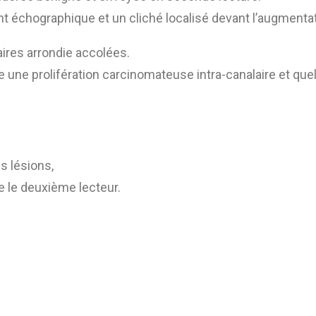
chographique et un cliché localisé devant l’augmentati
ires arrondie accolées.
e une prolifération carcinomateuse intra-canalaire et q
es lésions,
e le deuxième lecteur.