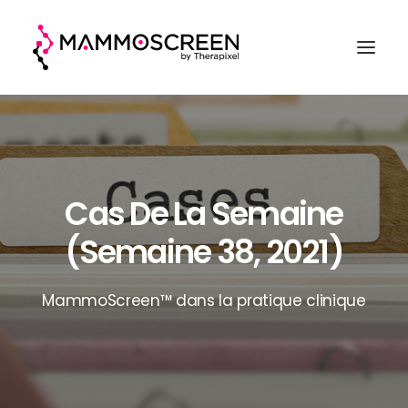
ACCUEIL
FONCTIONNEMENT
Cas De La Semaine
CLINIQUE
(semaine 38, 2021)
EVALUATION
A PROPOS
MammoScreen™ dans la pratique clinique
DEMANDER UNE DÉMO