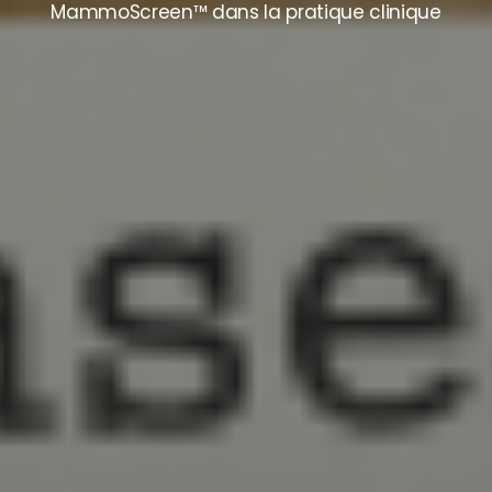
MammoScreen™ dans la pratique clinique