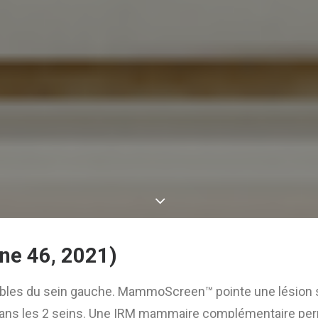
ne 46, 2021)
bles du sein gauche.
MammoScreen™
pointe une lésion
ans les 2 seins.
Une IRM mammaire complémentaire perme