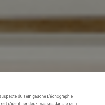
 suspecte du sein gauche
L’échographie
t d’identifier deux masses dans le sein