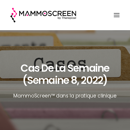
ACCUEIL
FONCTIONNEMENT
Cas De La Semaine
CLINIQUE
(semaine 8, 2022)
EVALUATION
A PROPOS
MammoScreen™ dans la pratique clinique
DEMANDER UNE DÉMO