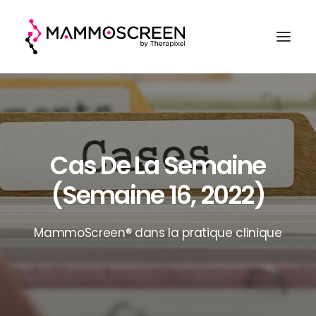
ACCUEIL
FONCTIONNEMENT
Cas De La Semaine
CLINIQUE
(semaine 16, 2022)
EVALUATION
A PROPOS
MammoScreen® dans la pratique clinique
DEMANDER UNE DÉMO